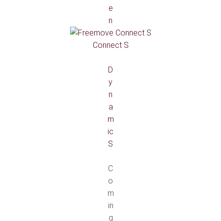
e
n
Connect S
D
y
n
a
m
ic
S
C
o
m
in
g