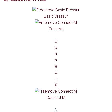
Basic Dressur
Connect
C
o
n
n
e
c
t
X
Connect M
D