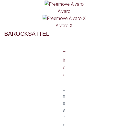
Alvaro
Alvaro X
BAROCKSÄTTEL
T
h
e
a
U
n
s
e
r
e