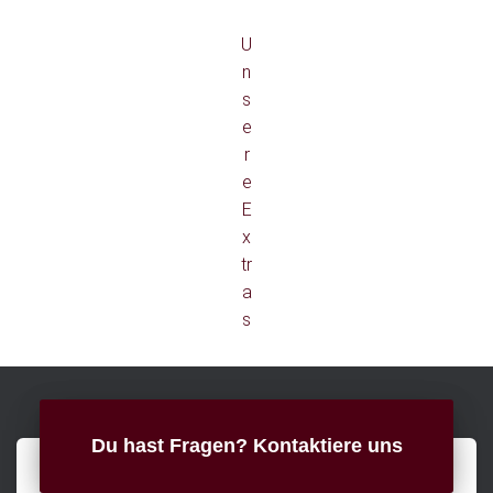
U
n
s
e
r
e
E
x
tr
a
s
Du hast Fragen? Kontaktiere uns