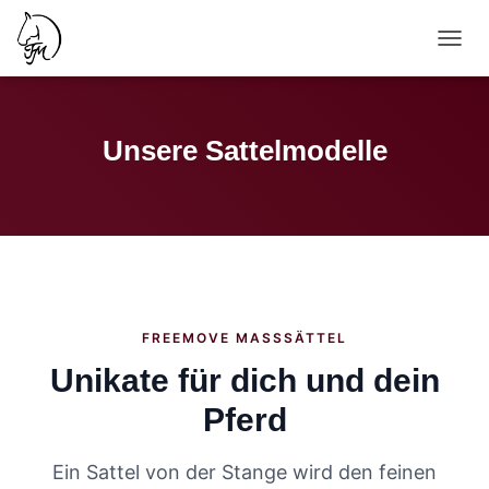
N
A
V
I
G
Unsere Sattelmodelle
A
T
I
O
N
U
M
S
C
FREEMOVE MASSSÄTTEL
H
A
Unikate für dich und dein
L
T
Pferd
E
N
Ein Sattel von der Stange wird den feinen