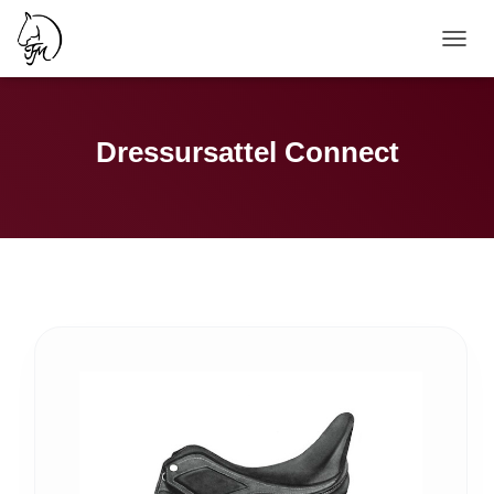
N
A
V
I
G
Dressursattel Connect
A
T
I
O
N
U
M
S
C
H
A
L
T
E
N