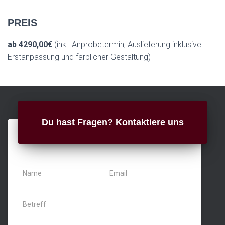
PREIS
ab 4290,00€
(inkl. Anprobetermin, Auslieferung inklusive
Erstanpassung und farblicher Gestaltung)
Du hast Fragen? Kontaktiere uns
N
E
a
m
m
a
e
i
B
*
l
e
*
t