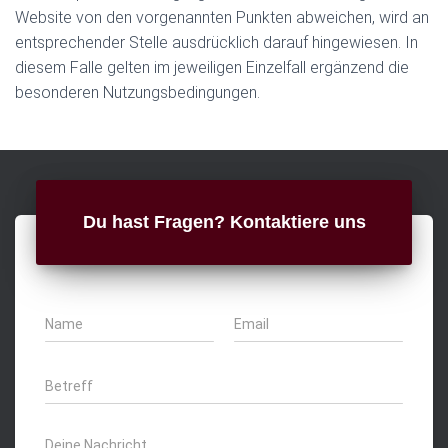
Website von den vorgenannten Punkten abweichen, wird an
entsprechender Stelle ausdrücklich darauf hingewiesen. In
diesem Falle gelten im jeweiligen Einzelfall ergänzend die
besonderen Nutzungsbedingungen.
Du hast Fragen? Kontaktiere uns
N
E
a
m
m
a
e
i
B
*
l
e
*
t
r
D