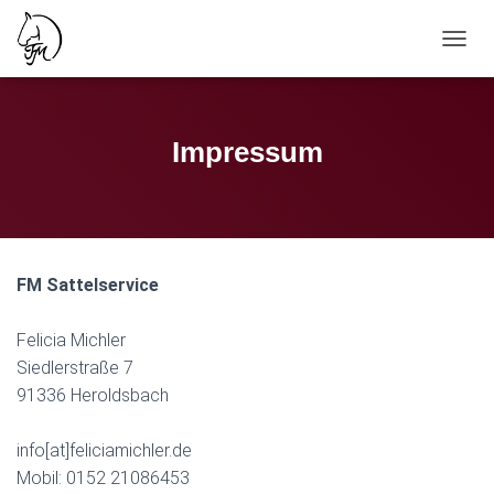
N
A
V
I
G
Impressum
A
T
I
O
N
U
FM Sattelservice
M
S
C
Felicia Michler
H
Siedlerstraße 7
A
L
91336 Heroldsbach
T
E
info[at]feliciamichler.de
N
Mobil: 0152 21086453